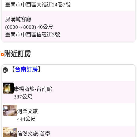
臺南市中西區大福街24巷7號
屎溝墘客廳
(8000 ~ 8000) 40公尺
臺南市中西區信義街3號
附近訂房
🏠【
台南訂房
】
康橋商旅-台南館
387公尺
河樂文旅
444公尺
信然文旅-首學