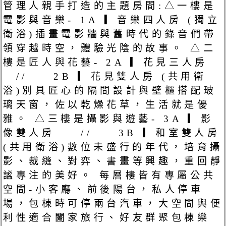
管理人親手打造的主題房間:△一樓是
電影與音樂- 1A ▎音樂四人房 (獨立
衛浴)插畫電影牆與舊時代的錄音們帶
領穿越時空，體驗光陰的故事。 △二
樓是匠人與花藝- 2A ▎花見三人房
// 2B ▎花見雙人房 (共用衛
浴)別具匠心的隔間設計與壁櫃搭配玻
璃天窗，佐以乾燥花草，生活就是優
雅。 △三樓是攝影與遊藝- 3A ▎影
像雙人房 // 3B ▎和室雙人房
(共用衛浴)數位未盛行的年代，培育攝
影、裁縫、對弈、書畫等興趣，重回靜
謐專注的美好。 每層樓皆有專屬公共
空間-小客廳、前後陽台，私人停車
場，包棟時可停兩台汽車，大空間與便
利性適合闔家旅行、好友群聚包棟樂