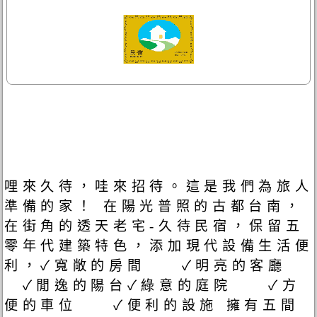
哩來久待，哇來招待。這是我們為旅人
準備的家！ 在陽光普照的古都台南，
在街角的透天老宅-久待民宿，保留五
零年代建築特色，添加現代設備生活便
利，✓寬敞的房間 ✓明亮的客廳
✓閒逸的陽台✓綠意的庭院 ✓方
便的車位 ✓便利的設施 擁有五間