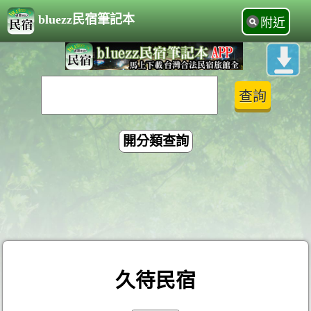
bluezz民宿筆記本
附近
開分類查詢
久待民宿