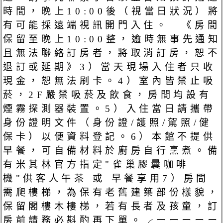
時間，晚上10:00後（視當日狀況）將
有可能採遠端視訊開門入住。 《房間
保留至晚上10:00整，逾時無事先通知
且無法聯絡訂房者，將取消訂房，恕不
退訂或延期》3）當天現場入住者只收
現金，恕無法刷卡。4）室內皆禁止吸
菸，2F嚴禁吸菸及飲食，房間均設有
煙霧探測器裝置。5）入住當日請攜帶
身份證明文件（身份證/護照/駕照/健
保卡）以便資料登記。6）本館不提供
早餐，可自備材料於廚房自行烹煮。備
有米其林官方指定"雀巢膠曩咖啡
機"供客人午茶 或 早餐享用7）房間
需爬樓梯，為保有老舊建築部份樣貌，
保留閣樓木樓梯，若有長者及孩童，訂
房前請務必斟酌再下單。╭ーーーーー