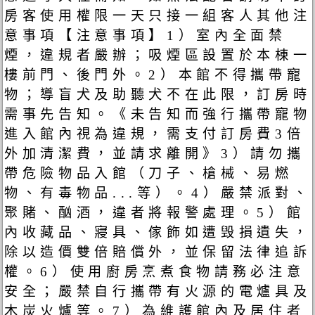
房客使用權限一天只接一組客人其他注
意事項【注意事項】1）室內全面禁
煙，違規者嚴辦；吸煙區設置於本棟一
樓前門、後門外。2）本館不得攜帶寵
物；導盲犬及助聽犬不在此限，訂房時
需事先告知。《未告知而強行攜帶寵物
進入館內視為違規，需支付訂房費3倍
外加清潔費，並請求離開》3）請勿攜
帶危險物品入館（刀子、槍械、易燃
物、有毒物品...等）。4）嚴禁派對、
聚賭、酗酒，違者將報警處理。5）館
內收藏品、寢具、傢飾如遭毁損遺失，
除以造價雙倍賠償外，並保留法律追訴
權。6）使用廚房烹煮食物請務必注意
安全；嚴禁自行攜帶有火源的電爐具及
木炭火爐等。7）為維護館內及居住者