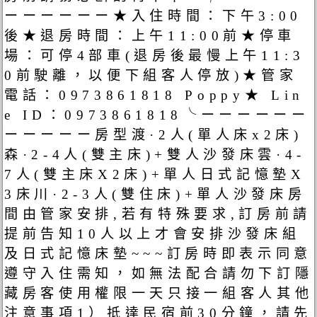
ーーーーーー★入住時間：下午3:00
後★退房時間：上午11:00前★停車
場：可停4部車(退房後最慢上午11:3
0前駛離，以便下組客人停放)★管家
電話：0973861818 Poppy★ Lin
e ID：0973861818╰ーーーーーー
ーーーーー房型渡·2人(單人床x2床)
森·2-4人(雙主床)+雙人沙發床雲·4-
7人(雙主床X2床)+單人日式記憶墊X
3床川·2-3人(雙住床)+單人沙發床房
間由管家安排,若有特殊要求,訂房前請
提前告知10人以上才會安排沙發床組
及日式記憶床墊~~~訂房時即表示同意
遵守入住需知，如無法配合請勿下訂隱
藏房客使用權限一天只接一組客人其他
注意事項1）抵達民宿前30分鐘，請先