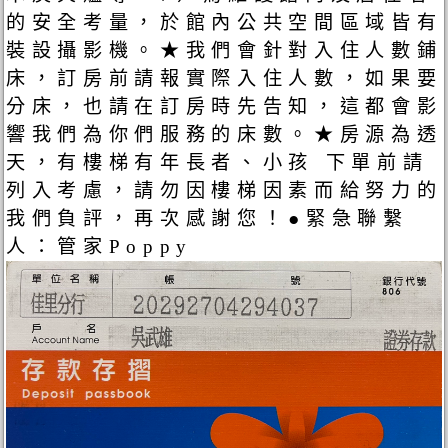
的安全考量，於館內公共空間區域皆有
裝設攝影機。★我們會針對入住人數鋪
床，訂房前請報實際入住人數，如果要
分床，也請在訂房時先告知，這都會影
響我們為你們服務的床數。★房源為透
天，有樓梯有年長者、小孩 下單前請
列入考慮，請勿因樓梯因素而給努力的
我們負評，再次感謝您！●緊急聯繫
人：管家Poppy