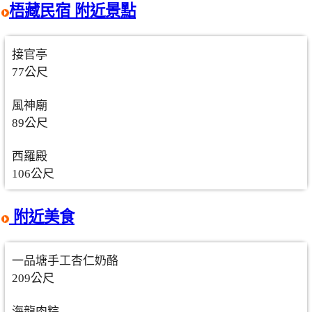
梧藏民宿 附近景點
接官亭
77公尺
風神廟
89公尺
西羅殿
106公尺
附近美食
一品塘手工杏仁奶酪
209公尺
海龍肉粽