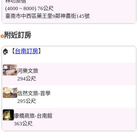
林叨旅宿
(4000 ~ 8000) 76公尺
臺南市中西區藥王里9鄰神農街145號
附近訂房
🏠【
台南訂房
】
河樂文旅
294公尺
信然文旅-首學
295公尺
康橋商旅-台南館
363公尺