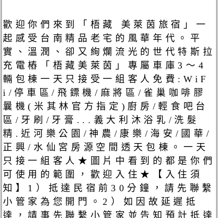
歡迎你們來到「梧藏 美萊茵旅宿」一
起感受台南精品老宅的風華年代。平
實、溫潤、卻又絢爛流光的世代特斯拉
充電樁「梧藏美萊茵」專屬車庫3～4
輛包棟一天只接受一組客人免費:WiF
i/停車區/飛鏢機/麻將區/雀巢咖啡膠
曩機(米其林官方指定)廚房/輕食吧台
區/牙刷/牙膏...義大利沐浴乳/洗髮
精.近河樂公園/神農/康樂/海安/國華/
正興/水仙宮房源空間透天包棟。一天
只接一組客人★圖片中看到的都是你們
可使用的範圍，歡迎入住★【入住須
知】1）抵達民宿前30分鐘，請先聯繫
小管家為您開門。2）如因故延遲抵
達，請事先聯繫小管家並告知預計抵達