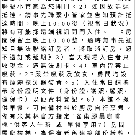
聯繫小管家為您開門。2）如因故延遲
抵達，請事先聯繫小管家並告知預計抵
達時間，晚上10:00後（視當日狀況）
將有可能採遠端視訊開門入住。 《房
間保留至晚上10:00整，逾時無事先通
知且無法聯絡訂房者，將取消訂房，恕
不退訂或延期》3）當天現場入住者只
收現金，恕無法刷卡。4）室內皆禁止
吸菸，2F嚴禁吸菸及飲食，房間均設
有煙霧探測器裝置。5）入住當日請攜
帶身份證明文件（身份證/護照/駕照/
健保卡）以便資料登記。6）本館不提
供早餐，可自備材料於廚房自行烹煮。
備有米其林官方指定"雀巢膠曩咖啡
機"供客人午茶 或 早餐享用7）房間
需爬樓梯，為保有老舊建築部份樣貌，