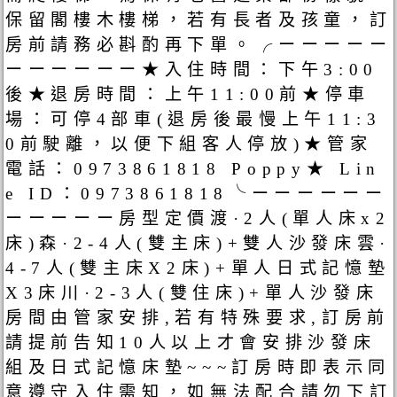
保留閣樓木樓梯，若有長者及孩童，訂
房前請務必斟酌再下單。╭ーーーーー
ーーーーーー★入住時間：下午3:00
後★退房時間：上午11:00前★停車
場：可停4部車(退房後最慢上午11:3
0前駛離，以便下組客人停放)★管家
電話：0973861818 Poppy★ Lin
e ID：0973861818╰ーーーーーー
ーーーーー房型定價渡·2人(單人床x2
床)森·2-4人(雙主床)+雙人沙發床雲·
4-7人(雙主床X2床)+單人日式記憶墊
X3床川·2-3人(雙住床)+單人沙發床
房間由管家安排,若有特殊要求,訂房前
請提前告知10人以上才會安排沙發床
組及日式記憶床墊~~~訂房時即表示同
意遵守入住需知，如無法配合請勿下訂