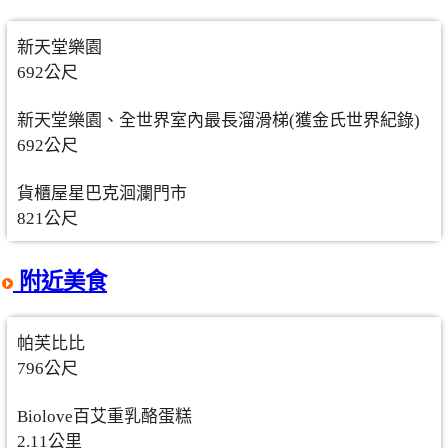
新天堂樂園
692公尺
新天堂樂園、全世界室內最長溜滑梯(獲金氏世界紀錄)
692公尺
貨櫃屋星巴克洄瀾門市
821公尺
附近美食
帕芙比比
796公尺
Biolove百艾重乳酪蛋糕
2.11公里