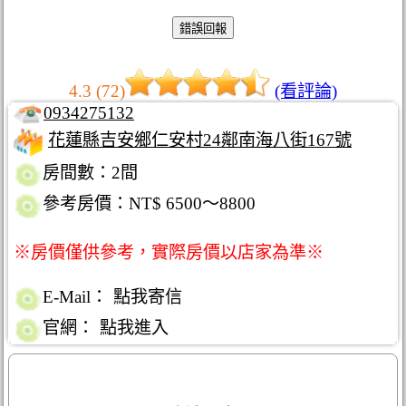
4.3 (72)
(看評論)
0934275132
花蓮縣吉安鄉仁安村24鄰南海八街167號
房間數：2間
參考房價：NT$ 6500～8800
※房價僅供參考，實際房價以店家為準※
E-Mail：
點我寄信
官網：
點我進入