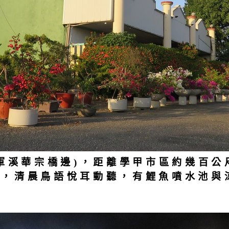
軍溪華宗橋邊)，距離學甲市區約幾百公
繞，清晨鳥語悅耳動聽，有鯉魚噴水池與