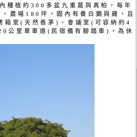
內種植約300多盆九重葛與真柏，每年
，農場180坪，園內有養白鵝與雞，且
箱室(天然香茅)、會議室(可容納約4
20公里單車道(民宿備有腳踏車)，為休