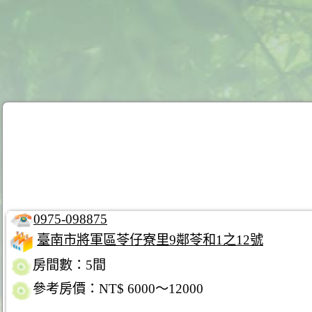
0975-098875
臺南市將軍區苓仔寮里9鄰苓和1之12號
房間數：5間
參考房價：NT$ 6000～12000