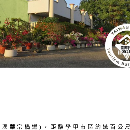
軍溪華宗橋邊)，距離學甲市區約幾百公