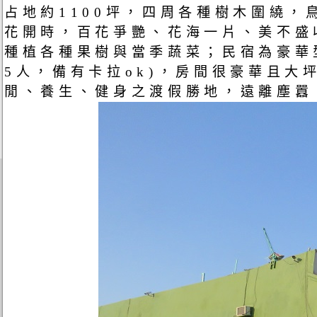
占地約1100坪，四周各種樹木圍繞，
花開時，百花爭艷、花海一片、美不盛
種植各種果樹與當季蔬菜；民宿為豪華型
5人，備有卡拉ok)，房間很豪華且大
閒、養生、健身之渡假勝地，遠離塵囂