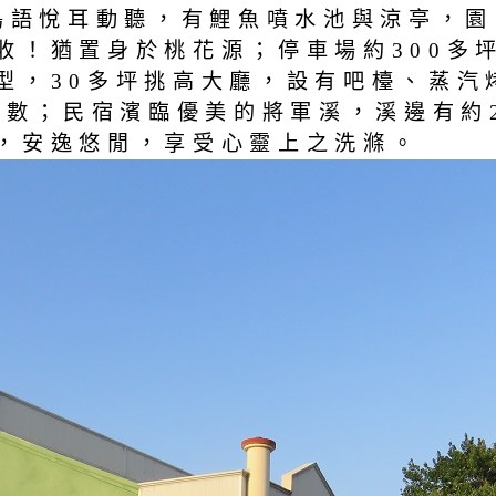
鳥語悅耳動聽，有鯉魚噴水池與涼亭，園
收！猶置身於桃花源；停車場約300多坪
，30多坪挑高大廳，設有吧檯、蒸汽烤
坪數；民宿濱臨優美的將軍溪，溪邊有約
，安逸悠閒，享受心靈上之洗滌。