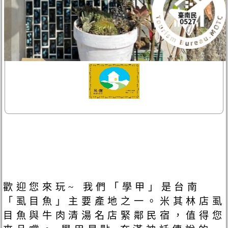
歡迎您來玩~ 我們「學甲」是台南
「虱目魚」主要產地之一。米其林店虱
目魚與牛肉清湯名店緊鄰民宿，值得您