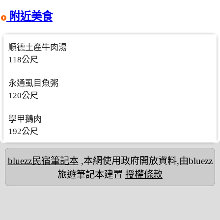
附近美食
順德土產牛肉湯
118公尺
永通虱目魚粥
120公尺
學甲鵝肉
192公尺
bluezz民宿筆記本
,本網使用政府開放資料,由bluezz
旅遊筆記本建置
授權條款