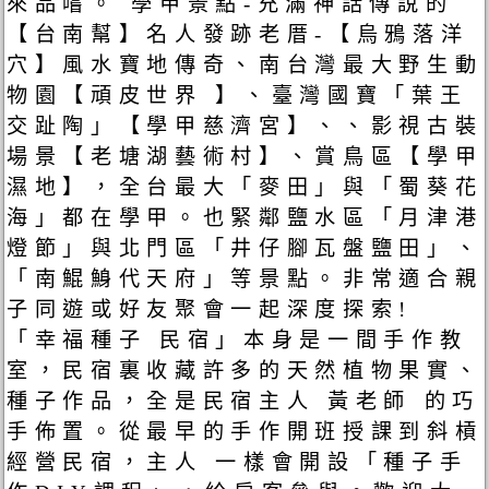
來品嚐。 學甲景點-充滿神話傳說的
【台南幫】名人發跡老厝-【烏鴉落洋
穴】風水寶地傳奇、南台灣最大野生動
物園【頑皮世界 】、臺灣國寶「葉王
交趾陶」【學甲慈濟宮】、、影視古裝
場景【老塘湖藝術村】、賞鳥區【學甲
濕地】，全台最大「麥田」與「蜀葵花
海」都在學甲。也緊鄰鹽水區「月津港
燈節」與北門區「井仔腳瓦盤鹽田」、
「南鯤鯓代天府」等景點。非常適合親
子同遊或好友聚會一起深度探索!
「幸福種子 民宿」本身是一間手作教
室，民宿裏收藏許多的天然植物果實、
種子作品，全是民宿主人 黃老師 的巧
手佈置。從最早的手作開班授課到斜槓
經營民宿，主人 一樣會開設「種子手