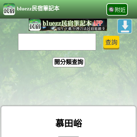
bluezz民宿筆記本
附近
開分類查詢
慕田峪