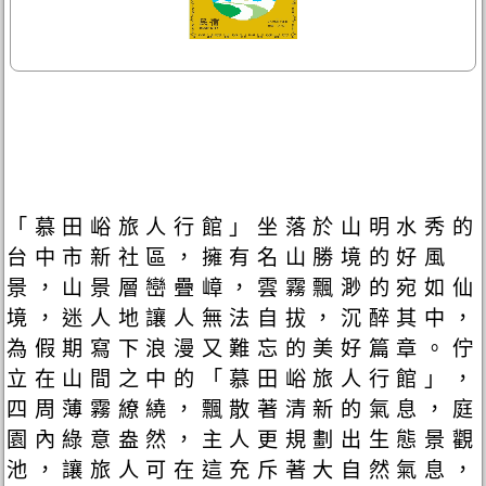
「慕田峪旅人行館」坐落於山明水秀的
台中市新社區，擁有名山勝境的好風
景，山景層巒疊嶂，雲霧飄渺的宛如仙
境，迷人地讓人無法自拔，沉醉其中，
為假期寫下浪漫又難忘的美好篇章。佇
立在山間之中的「慕田峪旅人行館」，
四周薄霧繚繞，飄散著清新的氣息，庭
園內綠意盎然，主人更規劃出生態景觀
池，讓旅人可在這充斥著大自然氣息，