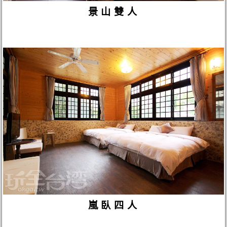
景山雙人
嵐臥四人