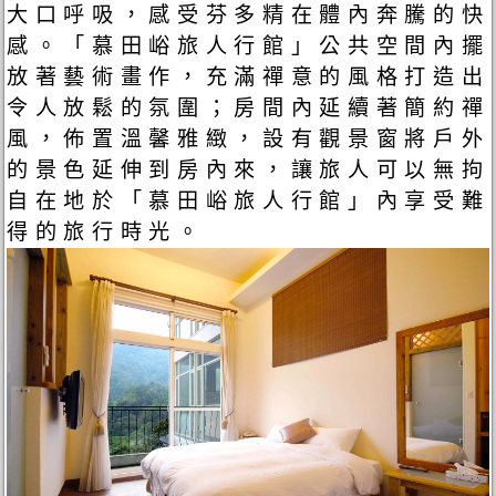
大口呼吸，感受芬多精在體內奔騰的快
感。「慕田峪旅人行館」公共空間內擺
放著藝術畫作，充滿禪意的風格打造出
令人放鬆的氛圍；房間內延續著簡約禪
風，佈置溫馨雅緻，設有觀景窗將戶外
的景色延伸到房內來，讓旅人可以無拘
自在地於「慕田峪旅人行館」內享受難
得的旅行時光。