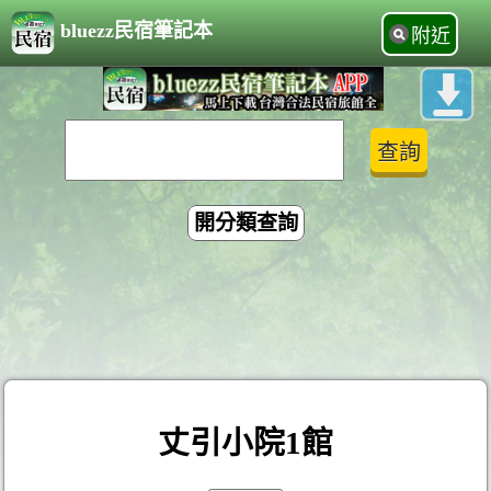
bluezz民宿筆記本
附近
開分類查詢
丈引小院1館