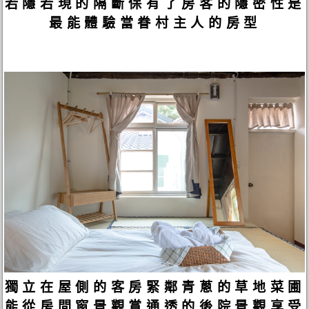
若隱若現的隔斷保有了房客的隱密性是
最能體驗當眷村主人的房型​
獨立在屋側的客房緊鄰青蔥的草地菜圃
能從房間窗景觀賞通透的後院景觀享受