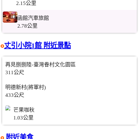
2.15公里
函館汽車旅館
2.78公里
丈引小院1館 附近景點
再見捌捌陸-臺灣眷村文化園區
311公尺
明德新村(將軍村)
433公尺
芒果咖秋
1.03公里
附近美食