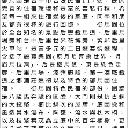
御馬園是台中市合法民宿117號，提供
完善的住宿環境和豐富的套裝行程，希
望每一組來住宿過後的家庭、同學和朋
友都有很棒的旅行回憶。 御馬園位
於全台知名的景點后豐鐵馬道、后里馬
場旁和台中后里世界花博旁，緊鄰后里
火車站，豐富多元的二日遊套裝遊程，
含括了麗寶樂園(原月眉育樂世界、月
眉馬拉灣)、后豐鐵馬道、東豐綠色走
廊、后里馬場、漆彈體驗、第一酒廠鐵
道之鄉酒莊巡禮以及特色的御馬園住
宿。 御馬園特色民宿的部份，圍牆
是八駿馬奔馳的圖騰，大門則是仿古銅
的大錢幣，櫛比鱗次的屋簷，庭園採和
風造景水瀑布、陶甕、流水與枕木椅，
以及枝繁葉茂矗立庭中的百年楠樹，更