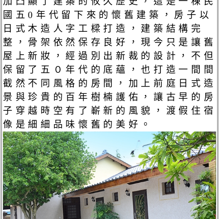
加凸顯了建築的攸久歷史，這是一棟民
國五0年代留下來的懷舊建築，房子以
日式木造人字工樑打造，建築結構完
整，骨架依然保存良好，現今只是讓舊
屋上新妝，經過別出新裁的設計，不但
保留了五０年代的底蘊，也打造一間間
截然不同風格的房間，加上前庭日式造
景與珍貴的百年樹楠護佑，讓古早的房
子穿越時空有了嶄新的風貌，渡假住宿
像是細細品味懷舊的美好。