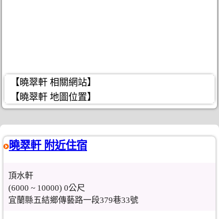
【曉翠軒 相關網站】
【曉翠軒 地圖位置】
曉翠軒 附近住宿
頂水軒
(6000 ~ 10000) 0公尺
宜蘭縣五結鄉傳藝路一段379巷33號