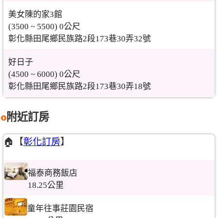
美女陳的家3館
(3500 ~ 5500) 0公尺
彰化縣田尾鄉民族路2段173巷30弄32號
好日子
(4500 ~ 6000) 0公尺
彰化縣田尾鄉民族路2段173巷30弄18號
附近訂房
🏠【
彰化訂房
】
福泰商務飯店
18.25公里
童年往事莊園民宿