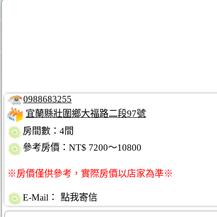
0988683255
宜蘭縣壯圍鄉大福路二段97號
房間數：4間
參考房價：NT$ 7200～10800
※房價僅供參考，實際房價以店家為準※
E-Mail：
點我寄信