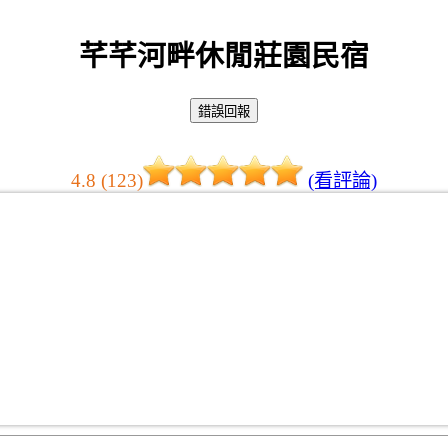
芊芊河畔休閒莊園民宿
4.8 (123)
(看評論)