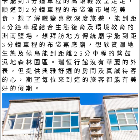
卡能到3分鐘車程的高跟鞋教堂走走，
順道到2分鐘車程的布袋漁市場吃美
食，想了解曬鹽喜歡深度旅遊，能到距
4分鐘車程結合生態復育及環境教育的
洲南鹽場，想拜訪地方傳統廟宇能到距
3分鐘車程的布袋嘉應廟，想欣賞濕地
生態及候鳥能到距離25分車程的鰲鼓
濕地森林園區。瑞恒行館沒有華麗的外
表，但提供典雅舒適的房間及真誠待客
的心，期望每位來到這的旅客都能有美
好的假期。