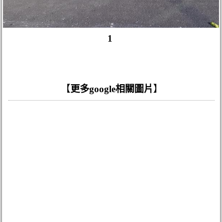
1
【
更多google相關圖片
】