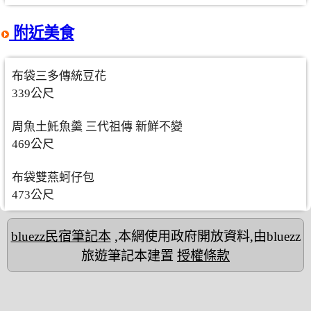
附近美食
布袋三多傳統豆花
339公尺
周魚土魠魚羹 三代祖傳 新鮮不變
469公尺
布袋雙燕蚵仔包
473公尺
bluezz民宿筆記本
,本網使用政府開放資料,由bluezz
旅遊筆記本建置
授權條款