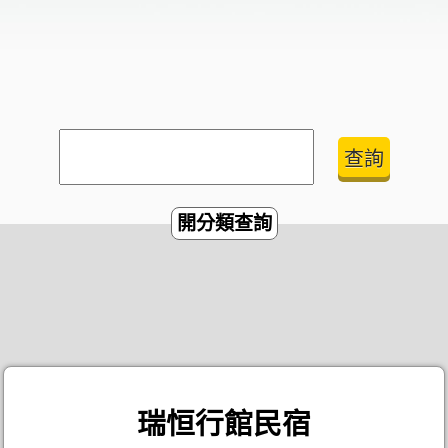
開分類查詢
瑞恒行館民宿