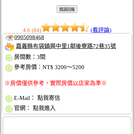
4.6 (84)
(看評論)
0905098468
嘉義縣布袋鎮興中里1鄰後寮路72巷35號
房間數：3間
參考房價：NT$ 3200～5200
※房價僅供參考，實際房價以店家為準※
E-Mail：
點我寄信
官網：
點我進入