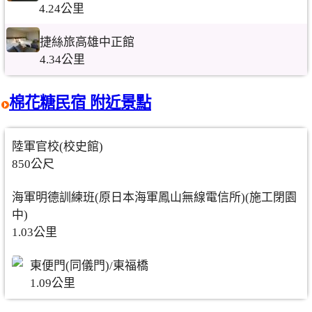
4.24公里
捷絲旅高雄中正館
4.34公里
棉花糖民宿 附近景點
陸軍官校(校史館)
850公尺
海軍明德訓練班(原日本海軍鳳山無線電信所)(施工閉園
中)
1.03公里
東便門(同儀門)/東福橋
1.09公里