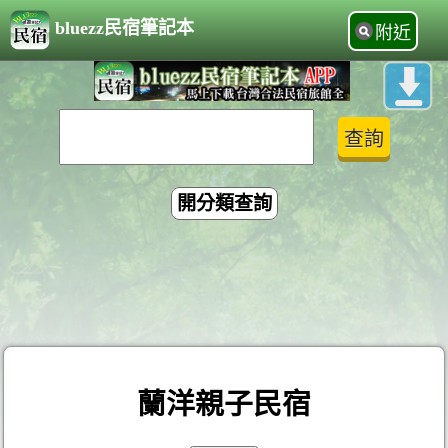
bluezz民宿筆記本
附近
開分類查詢
蘭洋親子民宿