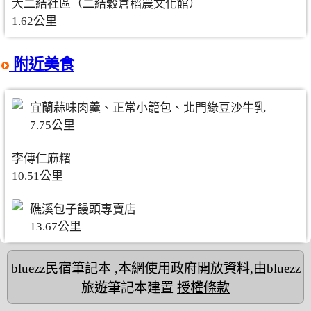
大二結社區（二結穀倉稻農文化館）
1.62公里
附近美食
宜蘭蒜味肉羹、正常小籠包、北門綠豆沙牛乳
7.75公里
李傳仁麻糬
10.51公里
礁溪包子饅頭專賣店
13.67公里
bluezz民宿筆記本
,本網使用政府開放資料,由bluezz
旅遊筆記本建置
授權條款