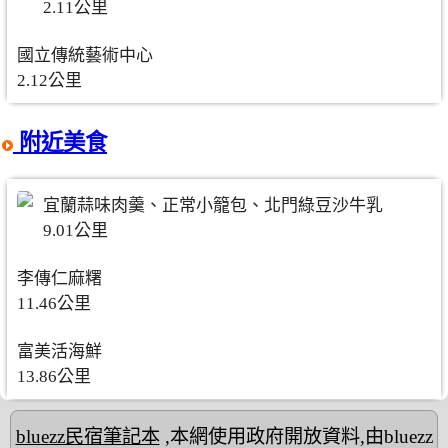
2.11公里
國立傳統藝術中心
2.12公里
附近美食
宜蘭蒜味肉羹、正常小籠包、北門綠豆沙牛乳
9.01公里
李傳仁麻糬
11.46公里
富美活海鮮
13.86公里
bluezz民宿筆記本
,本網使用政府開放資料,由bluezz