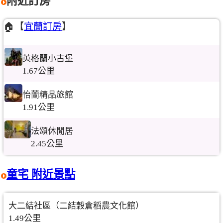
附近訂房
🏠【
宜蘭訂房
】
英格蘭小古堡
1.67公里
怡蘭精品旅館
1.91公里
法頌休閒居
2.45公里
童宅 附近景點
大二結社區（二結穀倉稻農文化館）
1.49公里