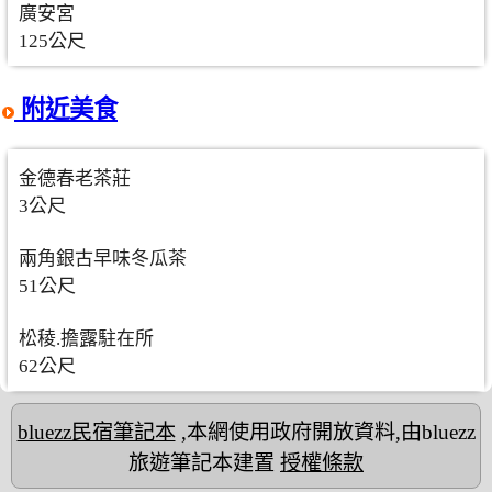
廣安宮
125公尺
附近美食
金德春老茶莊
3公尺
兩角銀古早味冬瓜茶
51公尺
松稜.擔露駐在所
62公尺
bluezz民宿筆記本
,本網使用政府開放資料,由bluezz
旅遊筆記本建置
授權條款