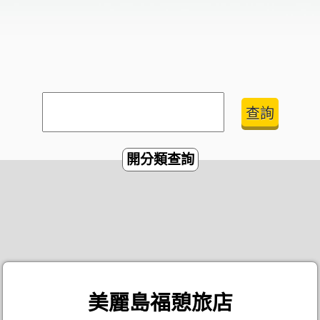
開分類查詢
美麗島福憩旅店