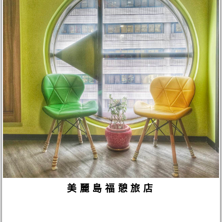
美麗島福憩旅店