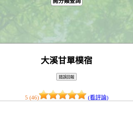
開分類查詢
大溪甘單樸宿
5 (46)
(看評論)