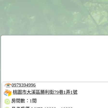
0979394996
桃園市大溪區勝利街79巷1弄1號
房間數：1間