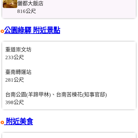
儷都大飯店
816公尺
公園綠驛 附近景點
重道崇文坊
233公尺
臺南轉運站
281公尺
台南公園(羊蹄甲林)、台南苦楝花(知事官邸)
398公尺
附近美食