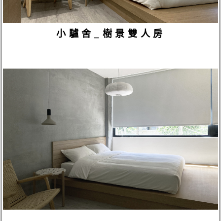
小驢舍_樹景雙人房