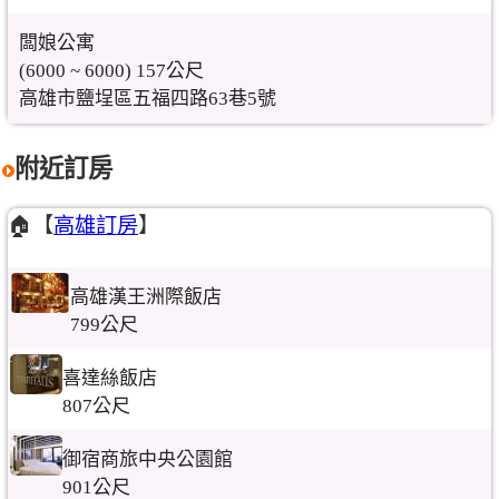
闆娘公寓
(6000 ~ 6000) 157公尺
高雄市鹽埕區五福四路63巷5號
附近訂房
🏠【
高雄訂房
】
高雄漢王洲際飯店
799公尺
喜達絲飯店
807公尺
御宿商旅中央公園館
901公尺