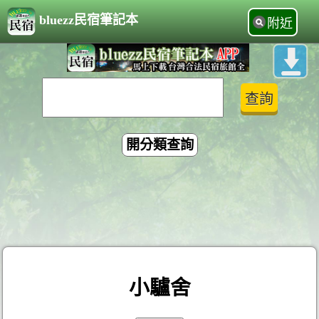
bluezz民宿筆記本
附近
開分類查詢
小驢舍