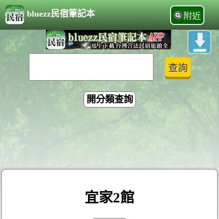
bluezz民宿筆記本
附近
開分類查詢
宜家2館