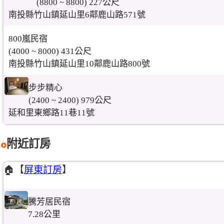
(8800 ~ 8800) 227公尺
南投縣竹山鎮延山里6鄰鹿山路571號
800嵐民宿
(4000 ~ 8000) 431公尺
南投縣竹山鎮延山里10鄰鹿山路800號
步步精心
(2400 ~ 2400) 979公尺
延和里東鄉路11巷11號
附近訂房
🏠【
屏東訂房
】
騰芳居民宿
7.28公里