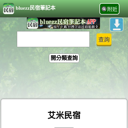
bluezz民宿筆記本
附近
開分類查詢
艾米民宿