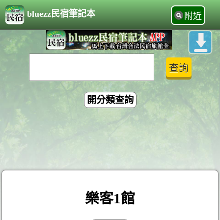
bluezz民宿筆記本
附近
開分類查詢
樂客1館