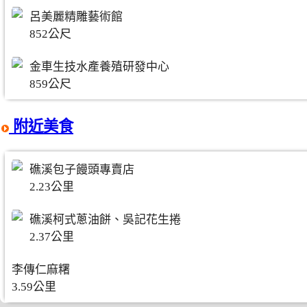
呂美麗精雕藝術館
852公尺
金車生技水產養殖研發中心
859公尺
附近美食
礁溪包子饅頭專賣店
2.23公里
礁溪柯式蔥油餅、吳記花生捲
2.37公里
李傳仁麻糬
3.59公里