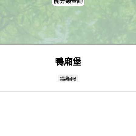
開分類查詢
鴨廂堡