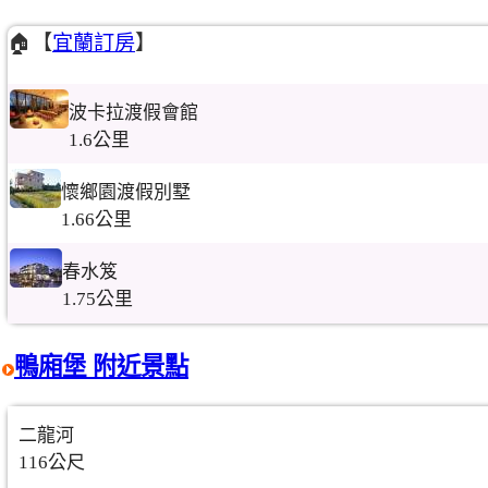
🏠【
宜蘭訂房
】
波卡拉渡假會館
1.6公里
懷鄉園渡假別墅
1.66公里
春水笈
1.75公里
鴨廂堡 附近景點
二龍河
116公尺