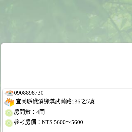
0908898730
宜蘭縣礁溪鄉淇武蘭路136之5號
房間數：4間
參考房價：NT$ 5600～5600