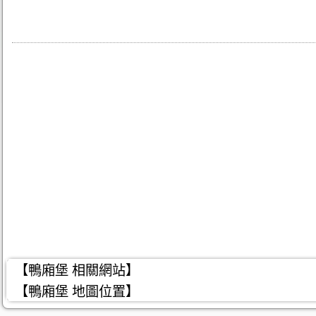
【鴨廂堡 相關網站】
【鴨廂堡 地圖位置】