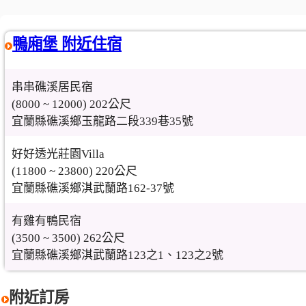
鴨廂堡 附近住宿
串串礁溪居民宿
(8000 ~ 12000) 202公尺
宜蘭縣礁溪鄉玉龍路二段339巷35號
好好透光莊園Villa
(11800 ~ 23800) 220公尺
宜蘭縣礁溪鄉淇武蘭路162-37號
有雞有鴨民宿
(3500 ~ 3500) 262公尺
宜蘭縣礁溪鄉淇武蘭路123之1、123之2號
附近訂房