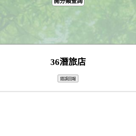
開分類查詢
36潛旅店