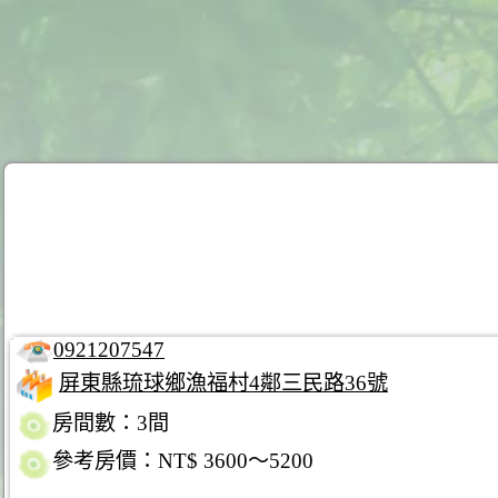
0921207547
屏東縣琉球鄉漁福村4鄰三民路36號
房間數：3間
參考房價：NT$ 3600～5200