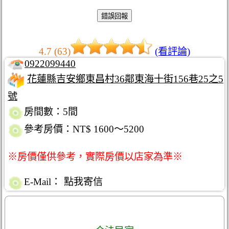
4.7 (63)
(看評論)
0922099440
花蓮縣吉安鄉東昌村36鄰東海十街156巷25之5
號
房間數：5間
參考房價：NT$ 1600～5200
※房價僅供參考，實際房價以店家為準※
E-Mail：
點我寄信