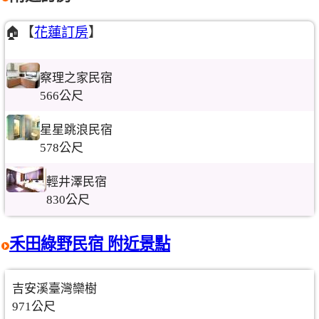
🏠【
花蓮訂房
】
察理之家民宿
566公尺
星星跳浪民宿
578公尺
輕井澤民宿
830公尺
禾田綠野民宿 附近景點
吉安溪臺灣欒樹
971公尺