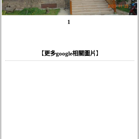
1
【
更多google相關圖片
】