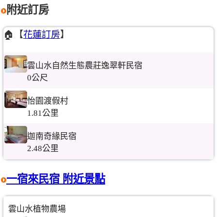
附近訂房
🏠【
花蓮訂房
】
雲山水自然生態農莊逸翠軒民宿
0公尺
怡園渡假村
1.81公里
迦南奇緣民宿
2.48公里
一宿來民宿 附近景點
雲山水植物農場