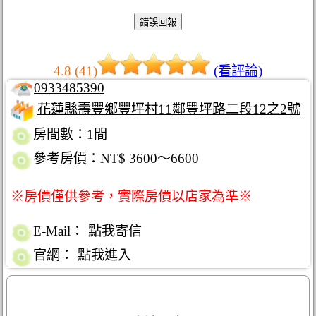
4.8 (41)
(看評論)
0933485390
花蓮縣壽豐鄉豐坪村11鄰豐坪路二段12之2號
房間數：1間
參考房價：NT$ 3600～6600
※房價僅供參考，實際房價以店家為準※
E-Mail：
點我寄信
官網：
點我進入