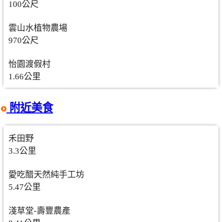
100公尺
雲山水植物農場
970公尺
怡園渡假村
1.66公里
附近美食
禾田野
3.3公里
愛吃醋天然純手工坊
5.47公里
淺草堂-壽豐農產