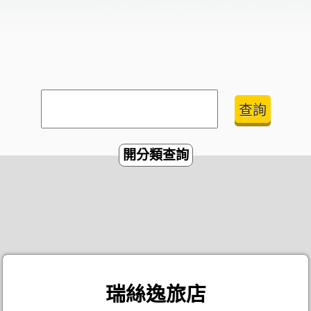
開分類查詢
瑞絲逸旅店