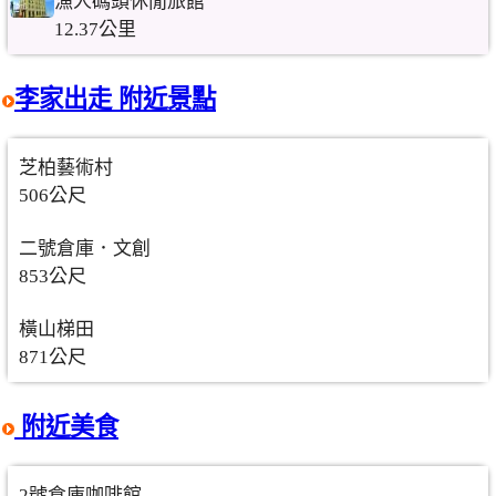
漁人碼頭休閒旅館
12.37公里
李家出走 附近景點
芝柏藝術村
506公尺
二號倉庫．文創
853公尺
橫山梯田
871公尺
附近美食
2號倉庫咖啡館