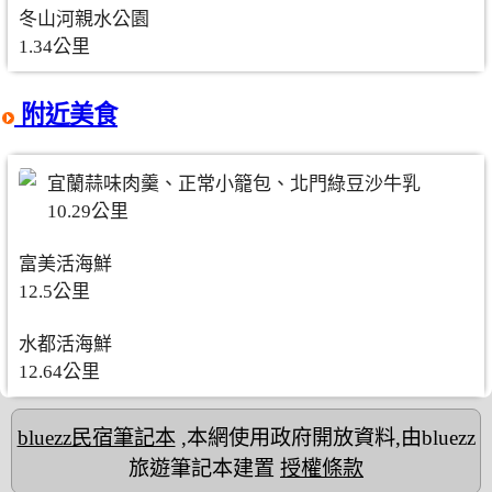
冬山河親水公園
1.34公里
附近美食
宜蘭蒜味肉羹、正常小籠包、北門綠豆沙牛乳
10.29公里
富美活海鮮
12.5公里
水都活海鮮
12.64公里
bluezz民宿筆記本
,本網使用政府開放資料,由bluezz
旅遊筆記本建置
授權條款