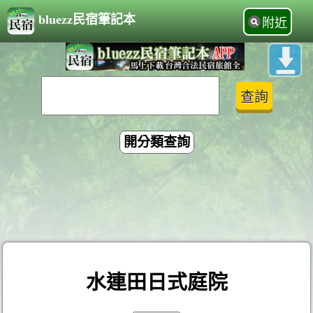
bluezz民宿筆記本
附近
開分類查詢
水連田日式庭院