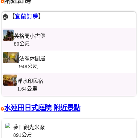
附近訂房
🏠【
宜蘭訂房
】
英格蘭小古堡
80公尺
法頌休閒居
948公尺
浮水印民宿
1.64公里
水連田日式庭院 附近景點
夢田觀光米廠
891公尺