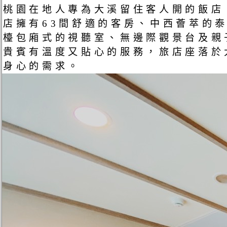
桃園在地人專為大溪留住客人開的飯店
店擁有63間舒適的客房、中西薈萃的泰
檯包廂式的視聽室、無邊際觀景台及親
貴賓有溫度又貼心的服務，旅店座落於
身心的需求。