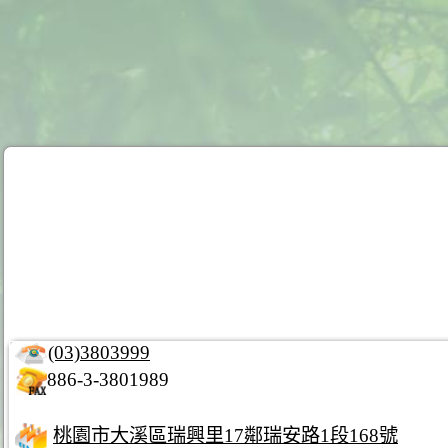
(03)3803999
886-3-3801989
桃園市大溪區瑞興里17鄰瑞安路1段168號