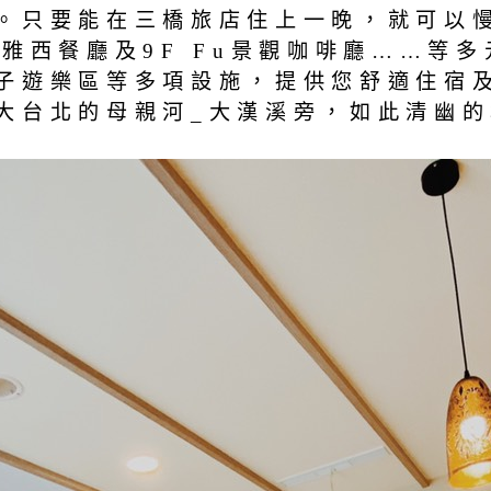
。只要能在三橋旅店住上一晚，就可以
雅西餐廳及9F Fu景觀咖啡廳……等
子遊樂區等多項設施，提供您舒適住宿
大台北的母親河_大漢溪旁，如此清幽