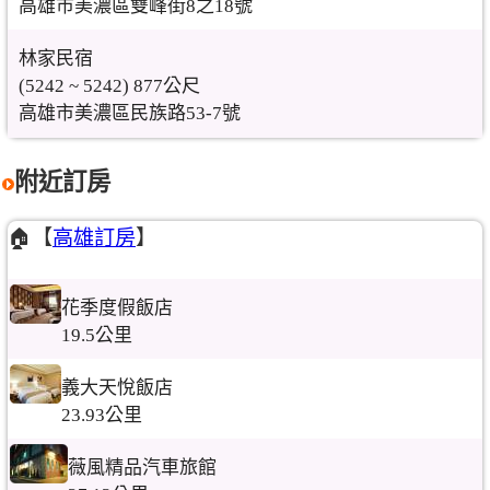
高雄市美濃區雙峰街8之18號
林家民宿
(5242 ~ 5242) 877公尺
高雄市美濃區民族路53-7號
附近訂房
🏠【
高雄訂房
】
花季度假飯店
19.5公里
義大天悅飯店
23.93公里
薇風精品汽車旅館