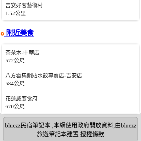
吉安好客藝術村
1.52公里
附近美食
茶朵木-中華店
572公尺
八方雲集鍋貼水餃專賣店-吉安店
584公尺
花蓮威廚食府
670公尺
bluezz民宿筆記本
,本網使用政府開放資料,由bluezz
旅遊筆記本建置
授權條款