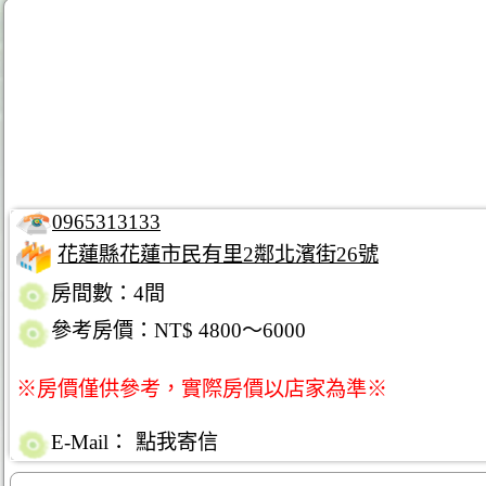
0965313133
花蓮縣花蓮市民有里2鄰北濱街26號
房間數：4間
參考房價：NT$ 4800～6000
※房價僅供參考，實際房價以店家為準※
E-Mail：
點我寄信