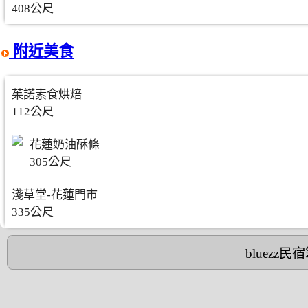
408公尺
附近美食
茱諾素食烘焙
112公尺
花蓮奶油酥條
305公尺
淺草堂-花蓮門市
335公尺
bluezz