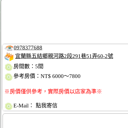
0978377688
宜蘭縣五結鄉親河路2段291巷51弄60-2號
房間數：5間
參考房價：NT$ 6000～7800
※房價僅供參考，實際房價以店家為準※
E-Mail：
點我寄信