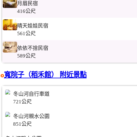
月眉民宿
416公尺
晴天娃娃民宿
561公尺
依依不捨民宿
589公尺
寬院子（稻禾館） 附近景點
冬山河自行車道
721公尺
冬山河親水公園
851公尺