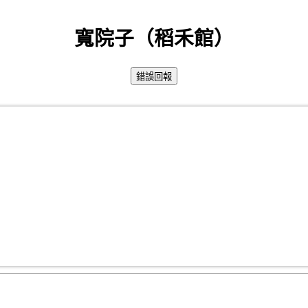
寬院子（稻禾館）