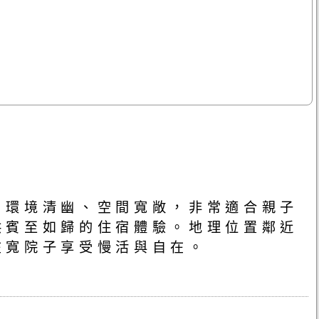
，環境清幽、空間寬敞，非常適合親子
供賓至如歸的住宿體驗。地理位置鄰近
在寬院子享受慢活與自在。