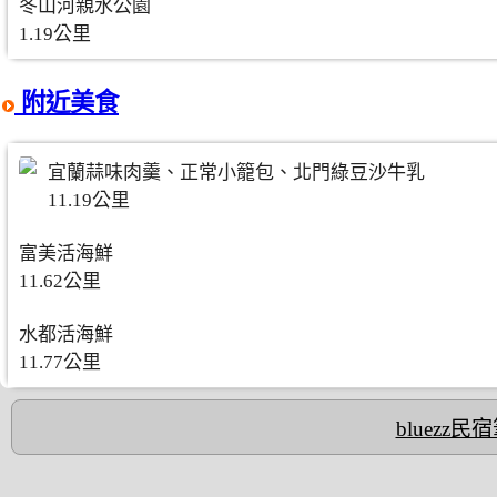
冬山河親水公園
1.19公里
附近美食
宜蘭蒜味肉羹、正常小籠包、北門綠豆沙牛乳
11.19公里
富美活海鮮
11.62公里
水都活海鮮
11.77公里
bluezz