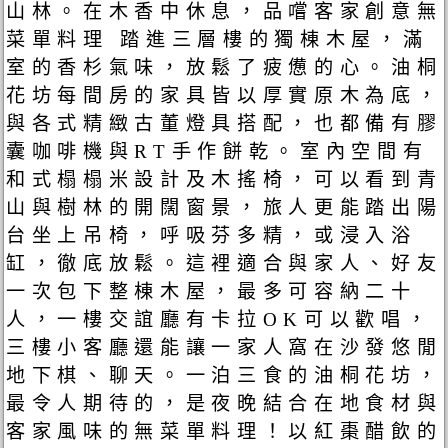
山林。在木香中休息，品嚐客家創意無
菜單料理 踏進三層樓的獨棟木屋，滿
室的香杉氣味，放鬆了疲憊的心。油桐
花坊每間房的家具皆以厚實原木為底，
與各式精緻古董燈具搭配，也都備有膠
囊咖啡機與RT手作餅乾。室內空間有
和式榻榻米設計及木搖椅，可以看到青
山與樹林的開闊窗景，旅人更能踏出陽
台坐上吊椅，呼吸芬多精，或浸入浴
缸，徹底放鬆。這裡適合與家人、好友
一次包下整棟木屋，最多可容納二十
人，一樓交誼廳有卡拉OK可以歡唱，
三樓小客廳還能讓一家人窩在沙發悠閒
地下棋、聊天。一泊三食的油桐花坊，
最令人期待的，是夜晚結合在地食材與
客家風味的無菜單料理！以紅棗醋飲的