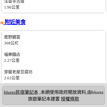
法雲寺古道
1.96公里
附近美食
鹿野觀雲
368公尺
福樂麵店
2.27公里
穿龍老屋豆腐坊
2.63公里
bluezz民宿筆記本
,本網使用政府開放資料,由bluezz
旅遊筆記本建置
授權條款