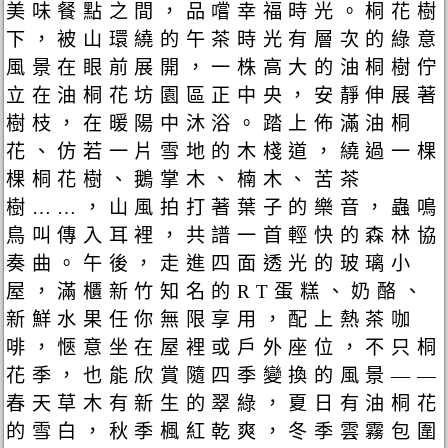
美味餐點之間，品嚐幸福時光。桐花樹
下，被山環繞的午茶時光有層次的綠意
風景在眼前展開，一株高大的油桐樹佇
立在油桐花坊園區正中央，安靜伸展著
樹枝，在暖陽中沐浴。踏上佈滿油桐
花、仿若一片雪地的木棧道，繞過一棵
棵桐花樹、鵝掌木、楠木、苦茶
樹……，山風拍打著葉子的樂音，蟲鳴
鳥叫傳入耳裡，共譜一首輕快的森林協
奏曲。午後，走進四面透光的玻璃小
屋，滿櫃新竹知名的RT蛋糕、奶酪、
新鮮水果任你無限享用，配上熱茶咖
啡，愜意坐在屋裡或戶外座位，不只桐
花季，也能欣賞隨四季變換的風景——
春天草木有新生的翠綠，夏日有油桐花
的雪白，秋季楓紅乾爽，冬季雲霧包圍