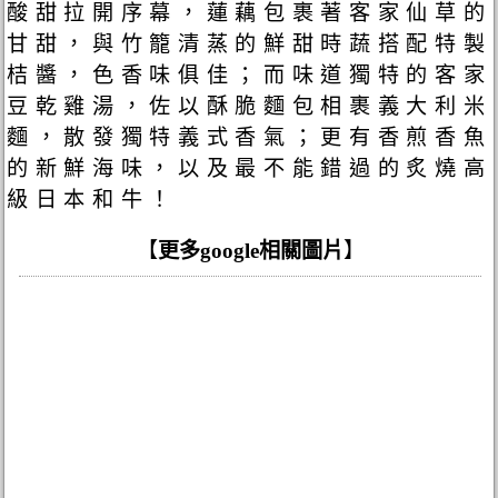
酸甜拉開序幕，蓮藕包裹著客家仙草的
甘甜，與竹籠清蒸的鮮甜時蔬搭配特製
桔醬，色香味俱佳；而味道獨特的客家
豆乾雞湯，佐以酥脆麵包相裹義大利米
麵，散發獨特義式香氣；更有香煎香魚
的新鮮海味，以及最不能錯過的炙燒高
級日本和牛！
【
更多google相關圖片
】