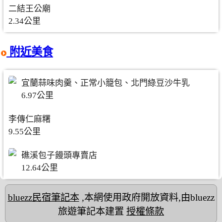
二結王公廟
2.34公里
附近美食
宜蘭蒜味肉羹、正常小籠包、北門綠豆沙牛乳
6.97公里
李傳仁麻糬
9.55公里
礁溪包子饅頭專賣店
12.64公里
bluezz民宿筆記本
,本網使用政府開放資料,由bluezz
旅遊筆記本建置
授權條款