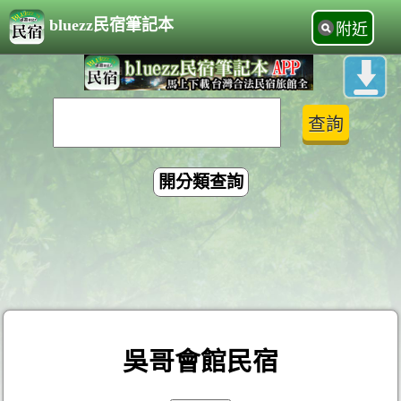
bluezz民宿筆記本
附近
開分類查詢
吳哥會館民宿