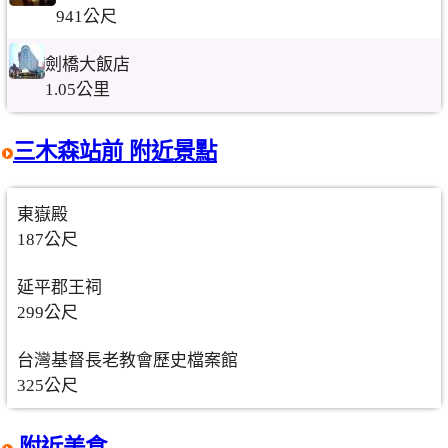
941公尺
劍橋大飯店
1.05公里
三木森站前 附近景點
東嶽殿
187公尺
延平郡王祠
299公尺
台灣基督長老教會歷史檔案館
325公尺
附近美食