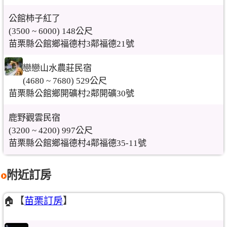
公館柿子紅了
(3500 ~ 6000) 148公尺
苗栗縣公館鄉福德村3鄰福德21號
戀戀山水農莊民宿
(4680 ~ 7680) 529公尺
苗栗縣公館鄉開礦村2鄰開礦30號
鹿野觀雲民宿
(3200 ~ 4200) 997公尺
苗栗縣公館鄉福德村4鄰福德35-11號
附近訂房
🏠【
苗栗訂房
】