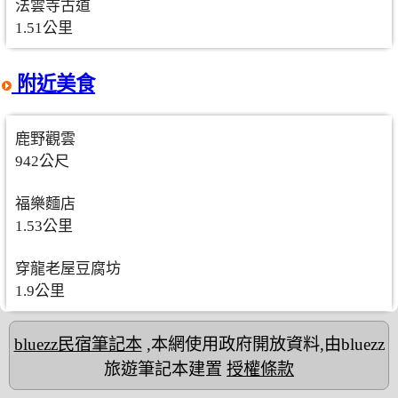
法雲寺古道
1.51公里
附近美食
鹿野觀雲
942公尺
福樂麵店
1.53公里
穿龍老屋豆腐坊
1.9公里
bluezz民宿筆記本
,本網使用政府開放資料,由bluezz
旅遊筆記本建置
授權條款