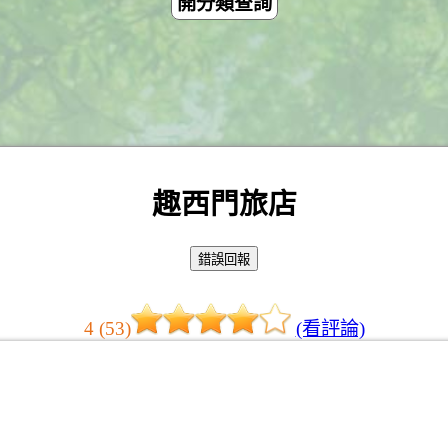
開分類查詢
趣西門旅店
4 (53)
(看評論)