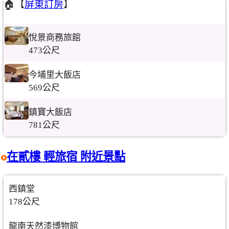
🏠【
屏東訂房
】
悅景商務旅館
473公尺
今埔里大飯店
569公尺
鎮寶大飯店
781公尺
在貳樓 輕旅宿 附近景點
西鎮堂
178公尺
龍南天然漆博物館