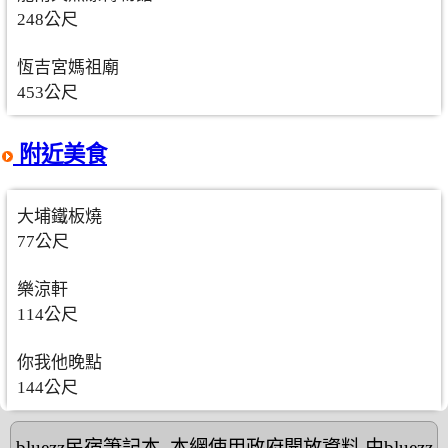
248公尺
恆吉宮媽祖廟
453公尺
附近美食
大埔鐵板燒
77公尺
樂涼軒
114公尺
你我他晚點
144公尺
bluezz民宿筆記本
,本網使用政府開放資料,由bluezz