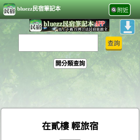
bluezz民宿筆記本
附近
開分類查詢
在貳樓 輕旅宿