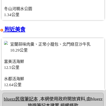
冬山河親水公園
1.34公里
附近美食
宜蘭蒜味肉羹、正常小籠包、北門綠豆沙牛乳
10.29公里
富美活海鮮
12.5公里
水都活海鮮
12.64公里
bluezz民宿筆記本
,本網使用政府開放資料,由bluezz
旅遊筆記本建置
授權條款