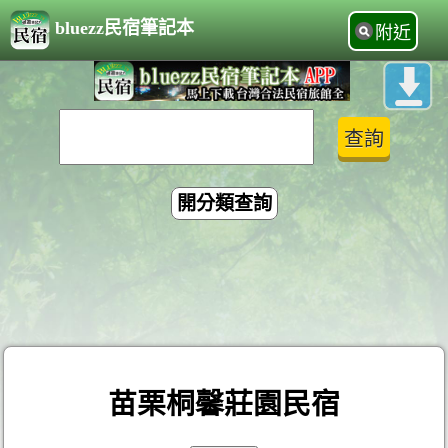
bluezz民宿筆記本
附近
開分類查詢
苗栗桐馨莊園民宿