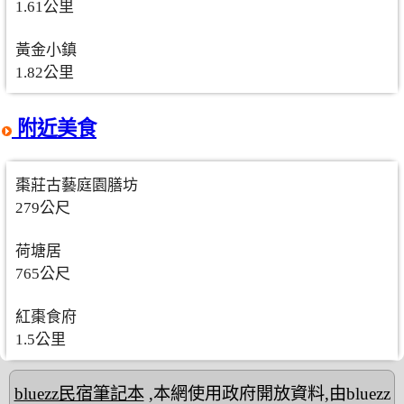
1.61公里
黃金小鎮
1.82公里
附近美食
棗莊古藝庭園膳坊
279公尺
荷塘居
765公尺
紅棗食府
1.5公里
bluezz民宿筆記本
,本網使用政府開放資料,由bluezz