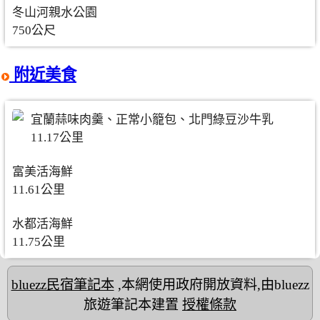
冬山河親水公園
750公尺
附近美食
宜蘭蒜味肉羹、正常小籠包、北門綠豆沙牛乳
11.17公里
富美活海鮮
11.61公里
水都活海鮮
11.75公里
bluezz民宿筆記本
,本網使用政府開放資料,由bluezz
旅遊筆記本建置
授權條款