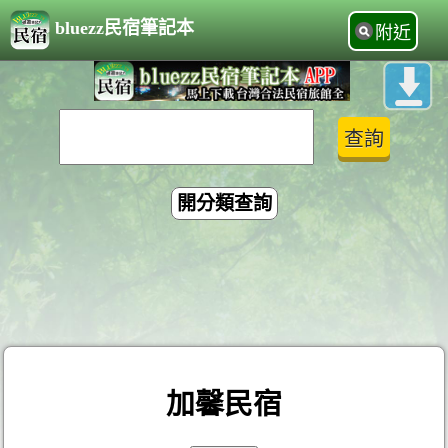
bluezz民宿筆記本
附近
開分類查詢
加馨民宿