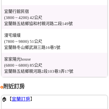
宜蘭行館民宿
(3800 ~ 4200) 42公尺
宜蘭縣五結鄉協和村親河路二段149號
漫宅緩緩
(7800 ~ 9800) 51公尺
宜蘭縣冬山鄉武淵三路16巷5號
家家陽光house
(6800 ~ 6800) 85公尺
宜蘭縣五結鄉親河路2段103巷3弄17號
附近訂房
🏠【
宜蘭訂房
】