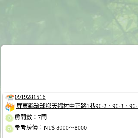
0919281516
屏東縣琉球鄉天福村中正路1巷96-2、96-3、96-5
房間數：7間
參考房價：NT$ 8000～8000