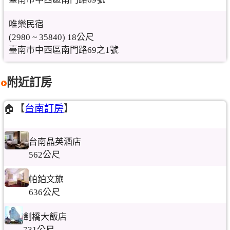
唯樂民宿
(2980 ~ 35840) 18公尺
臺南市中西區南門路69之1號
附近訂房
🏠【
台南訂房
】
台南晶英酒店
562公尺
帕鉑文旅
636公尺
劍橋大飯店
731公尺